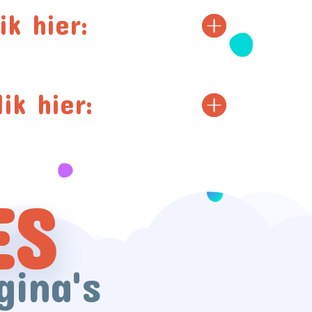
ik hier:
ik hier:
ES
gina's